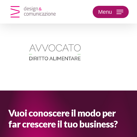
Skip
to
Menu
main
content
Vuoi conoscere il modo per
far crescere il tuo business?