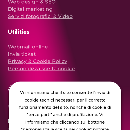
Web design & SEO
Digital marketing
Servizi fotografici & Video
Utilities
Webmail online
Invia ticket
Privacy & Cookie Policy
Personalizza scelta cookie
Vi informiamo che il sito consente l'invio di
cookie tecnici necessari per il corretto
© 2010 –
2026
IVI design & comunicazione
funzionamento del sito, nonché di cookie di
"terze parti" anche di profilazione. Vi
IVI design s.r.l.
P.I. 12582680968
SDI M5UXCR1
•
•
informiamo che cliccando sul bottone
Cap. Soc. € 30.000,00
•
"personalizza la scelta dei cookie" potrete